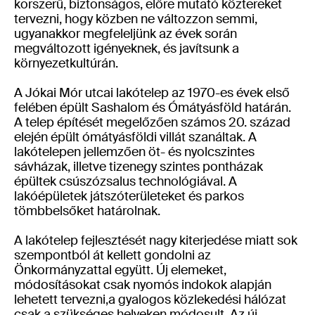
korszerű, biztonságos, előre mutató köztereket
tervezni, hogy közben ne változzon semmi,
ugyanakkor megfeleljünk az évek során
megváltozott igényeknek, és javítsunk a
környezetkultúrán.
A Jókai Mór utcai lakótelep az 1970-es évek első
felében épült Sashalom és Ómátyásföld határán.
A telep építését megelőzően számos 20. század
elején épült ómátyásföldi villát szanáltak. A
lakótelepen jellemzően öt- és nyolcszintes
sávházak, illetve tizenegy szintes pontházak
épültek csúszózsalus technológiával. A
lakóépületek játszóterületeket és parkos
tömbbelsőket határolnak.
A lakótelep fejlesztését nagy kiterjedése miatt sok
szempontból át kellett gondolni az
Önkormányzattal együtt. Új elemeket,
módosításokat csak nyomós indokok alapján
lehetett tervezni,a gyalogos közlekedési hálózat
csak a szükséges helyeken módosult. Az új